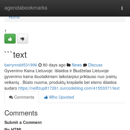
Home
agendabookmarks
Togg
navi
Home
1
```text
barrymobt531996
80 days ago
News
Discuss
Gyvenimo Kaina Lietuvoje: Išlaidos ir Biudžetas Lietuvoje
gyvenimo kaina šiuolaikiniam laikotarpiui priklauso nuo įvairių
veiksnių . Būsto nuoma, produktų krepšelis bei eismo išlaidos
sudaro
https://neilfzup817261.ourcodeblog.com/41553371/text
Comments
Who Upvoted
Comments
Submit a Comment
No HTML