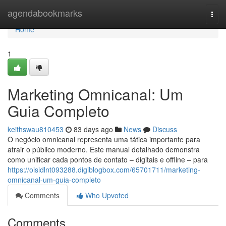
Home
agendabookmarks
Togg
navi
Home
1
Marketing Omnicanal: Um
Guia Completo
keithswau810453
83 days ago
News
Discuss
O negócio omnicanal representa uma tática importante para
atrair o público moderno. Este manual detalhado demonstra
como unificar cada pontos de contato – digitais e offline – para
https://oisidlnt093288.digiblogbox.com/65701711/marketing-
omnicanal-um-guia-completo
Comments
Who Upvoted
Comments