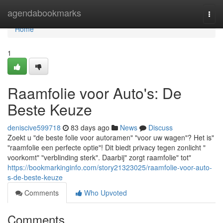
Home
agendabookmarks
Togg
navi
Home
1
Raamfolie voor Auto's: De
Beste Keuze
deniscive599718
83 days ago
News
Discuss
Zoekt u "de beste folie voor autoramen" "voor uw wagen"? Het is"
"raamfolie een perfecte optie"! Dit biedt privacy tegen zonlicht "
voorkomt" "verblinding sterk". Daarbij" zorgt raamfolie" tot"
https://bookmarkinginfo.com/story21323025/raamfolie-voor-auto-
s-de-beste-keuze
Comments
Who Upvoted
Comments