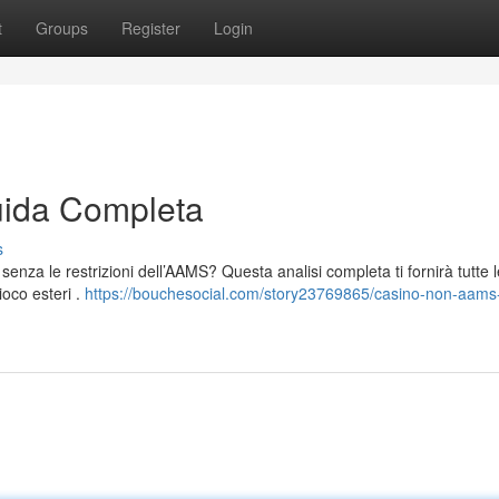
t
Groups
Register
Login
ida Completa
s
senza le restrizioni dell’AAMS? Questa analisi completa ti fornirà tutte l
ioco esteri .
https://bouchesocial.com/story23769865/casino-non-aams-