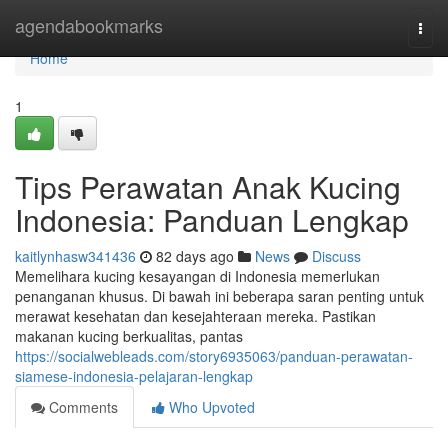
Home
agendabookmarks
Togg
navi
Home
1
Tips Perawatan Anak Kucing
Indonesia: Panduan Lengkap
kaitlynhasw341436
82 days ago
News
Discuss
Memelihara kucing kesayangan di Indonesia memerlukan
penanganan khusus. Di bawah ini beberapa saran penting untuk
merawat kesehatan dan kesejahteraan mereka. Pastikan
makanan kucing berkualitas, pantas
https://socialwebleads.com/story6935063/panduan-perawatan-
siamese-indonesia-pelajaran-lengkap
Comments
Who Upvoted