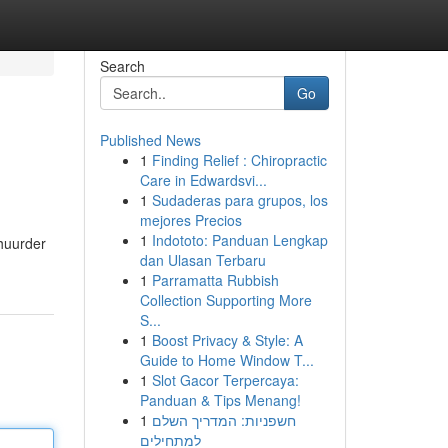
Search
Go
Published News
1
Finding Relief : Chiropractic
Care in Edwardsvi...
1
Sudaderas para grupos, los
mejores Precios
1
Indototo: Panduan Lengkap
 huurder
dan Ulasan Terbaru
1
Parramatta Rubbish
Collection Supporting More
S...
1
Boost Privacy & Style: A
Guide to Home Window T...
1
Slot Gacor Terpercaya:
Panduan & Tips Menang!
1
חשפניות: המדריך השלם
למתחילים