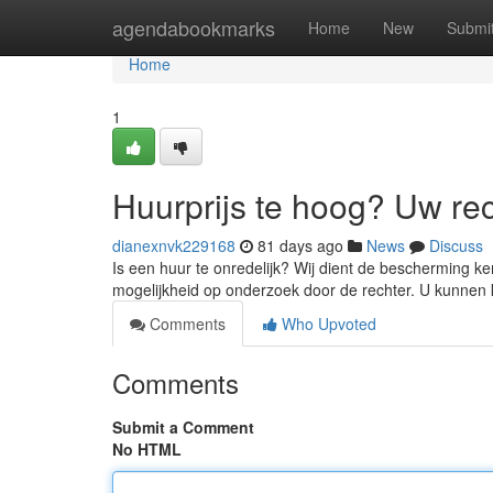
Home
agendabookmarks
Home
New
Submi
Home
1
Huurprijs te hoog? Uw re
dianexnvk229168
81 days ago
News
Discuss
Is een huur te onredelijk? Wij dient de bescherming k
mogelijkheid op onderzoek door de rechter. U kunnen
Comments
Who Upvoted
Comments
Submit a Comment
No HTML