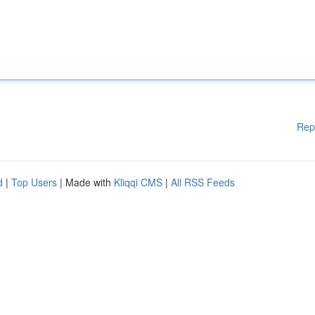
Rep
d
|
Top Users
| Made with
Kliqqi CMS
|
All RSS Feeds