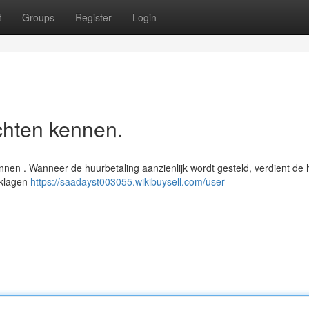
t
Groups
Register
Login
chten kennen.
ennen . Wanneer de huurbetaling aanzienlijk wordt gesteld, verdient de
 klagen
https://saadayst003055.wikibuysell.com/user