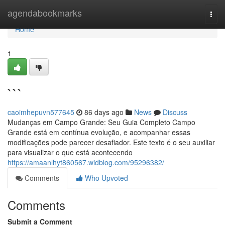
Home
agendabookmarks
Togg
navi
Home
1
```
caoimhepuvn577645
86 days ago
News
Discuss
Mudanças em Campo Grande: Seu Guia Completo Campo
Grande está em contínua evolução, e acompanhar essas
modificações pode parecer desafiador. Este texto é o seu auxiliar
para visualizar o que está acontecendo
https://amaanlhyt860567.widblog.com/95296382/
Comments
Who Upvoted
Comments
Submit a Comment