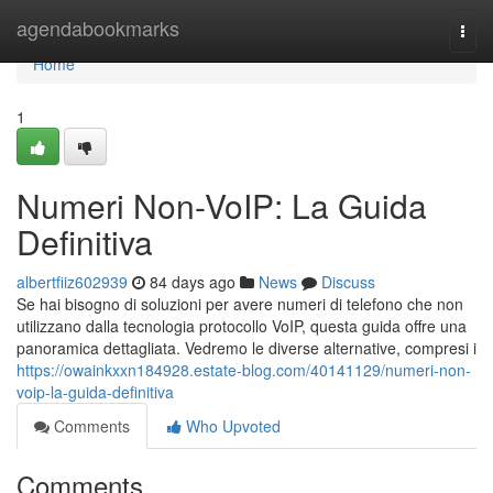
Home
agendabookmarks
Togg
navi
Home
1
Numeri Non-VoIP: La Guida
Definitiva
albertfiiz602939
84 days ago
News
Discuss
Se hai bisogno di soluzioni per avere numeri di telefono che non
utilizzano dalla tecnologia protocollo VoIP, questa guida offre una
panoramica dettagliata. Vedremo le diverse alternative, compresi i
https://owainkxxn184928.estate-blog.com/40141129/numeri-non-
voip-la-guida-definitiva
Comments
Who Upvoted
Comments