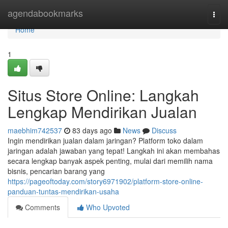
Home
agendabookmarks
Togg
navi
Home
1
Situs Store Online: Langkah
Lengkap Mendirikan Jualan
maebhim742537
83 days ago
News
Discuss
Ingin mendirikan jualan dalam jaringan? Platform toko dalam
jaringan adalah jawaban yang tepat! Langkah ini akan membahas
secara lengkap banyak aspek penting, mulai dari memilih nama
bisnis, pencarian barang yang
https://pageoftoday.com/story6971902/platform-store-online-
panduan-tuntas-mendirikan-usaha
Comments
Who Upvoted