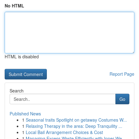
No HTML
HTML is disabled
Report Page
Search
Go
Published News
1
Seasonal traits Spotlight on getaway Costumes W...
1
Relaxing Therapy in the area: Deep Tranquility ...
1
Local Bail Arrangement Choices & Cost
1
Managing Excess Waste Efficiently with Inner We...