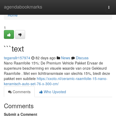
Home
agendabookmarks
Togg
navi
Home
1
```text
tegansllr157974
82 days ago
News
Discuss
Nano Raamfolie 15%: De Premium Vehicle Pakket Ervaar de
superieure bescherming en visuele waarde van onze Gekleurd
Raamfolie . Met een lichttransmissie van slechts 15%, biedt deze
pakket een subtiele
https://xxoto.nl/ceramic-raamfolie-15-nano-
keramisch-auto-set-76-x-300-cm/
Comments
Who Upvoted
Comments
Submit a Comment