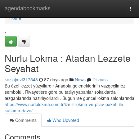
Home
agendabookmarks
Togg
navi
Home
1
Nurlu Lokma : Atadan Lezzete
Seyahat
keziajmvf317543
87 days ago
News
Discuss
Bu özel lezzet yüzyıllardır Anadolu geleneklerinin vazgeçilmez
sembolü . Rivayetlere göre bu tatlıyı yapanlar sokaklarda
tezgahlarında hazırlıyorlardı . Bugün ise güncel lokma salonlarında
https://www.nurlulokma.com.tr/izmir-lokma-ve-pilav-paketi-ile-
kutlama-dave/
Comments
Who Upvoted
Comments