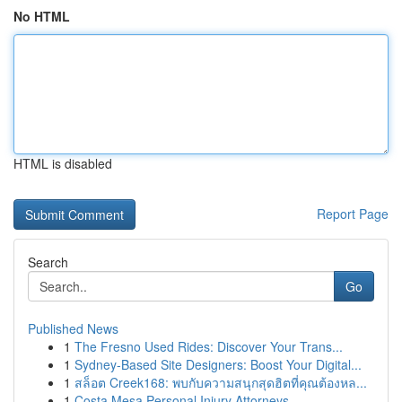
No HTML
HTML is disabled
Report Page
Search
Go
Published News
1
The Fresno Used Rides: Discover Your Trans...
1
Sydney-Based Site Designers: Boost Your Digital...
1
สล็อต Creek168: พบกับความสนุกสุดฮิตที่คุณต้องหล...
1
Costa Mesa Personal Injury Attorneys