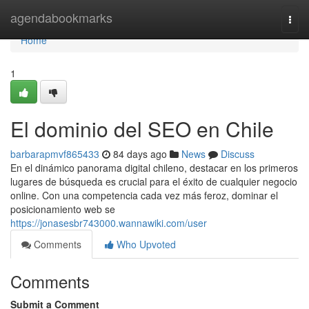
Home
agendabookmarks
Togg
navi
Home
1
El dominio del SEO en Chile
barbarapmvf865433
84 days ago
News
Discuss
En el dinámico panorama digital chileno, destacar en los primeros
lugares de búsqueda es crucial para el éxito de cualquier negocio
online. Con una competencia cada vez más feroz, dominar el
posicionamiento web se
https://jonasesbr743000.wannawiki.com/user
Comments
Who Upvoted
Comments
Submit a Comment