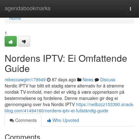
Home
agendabookmarks
Togg
navi
Home
1
Nordens IPTV: Ei Omfattende
Guide
rebeccawgim179949
87 days ago
News
Discuss
Nordic IPTV har blitt ett stadig større alternativ for å strømme
nordisk TV-innhold, men det er viktig å være oppmerksom på
bestemmelsene og fordelene. Denne manualen gir deg ei
gjennomgang over hva Nordic IPTV
https://neilbzcz153390.snack-
blog.com/41494160/nordens-iptv-ei-fullständig-guide
Comments
Who Upvoted
Comments