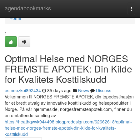
Home
agendabookmarks
Togg
navi
Home
1
Optimal Helse med NORGES
FREMSTE APOTEK: Din Kilde
for Kvalitets Kosttilskudd
esmeezkoi892434
85 days ago
News
Discuss
Velkommen til NORGES FREMSTE APOTEK, din toppdestinasjon
for et bredt utvalg av innovative kosttilskudd og helseprodukter i
Norge. På vår hjemmeside, norgesfremsteapotek.com, finner du
en omfattende samling av
https://heathqwvk944498.blogprodesign.com/62662618/optimal-
helse-med-norges-fremste-apotek-din-kilde-for-kvalitets-
kosttilskudd