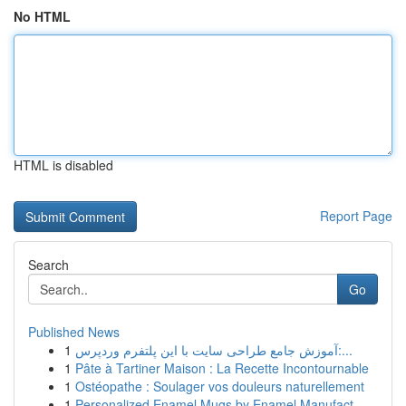
No HTML
HTML is disabled
Report Page
Search
Go
Published News
1
آموزش جامع طراحی سایت با این پلتفرم وردپرس:...
1
Pâte à Tartiner Maison : La Recette Incontournable
1
Ostéopathe : Soulager vos douleurs naturellement
1
Personalized Enamel Mugs by Enamel Manufact...