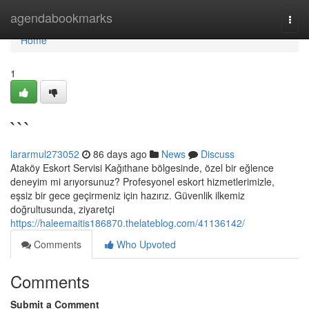
Home
agendabookmarks
Togg
navi
Home
1
```
lararmul273052
86 days ago
News
Discuss
Ataköy Eskort Servisi Kağıthane bölgesinde, özel bir eğlence
deneyim mi arıyorsunuz? Profesyonel eskort hizmetlerimizle,
eşsiz bir gece geçirmeniz için hazırız. Güvenlik ilkemiz
doğrultusunda, ziyaretçi
https://haleemaitis186870.thelateblog.com/41136142/
Comments
Who Upvoted
Comments
Submit a Comment