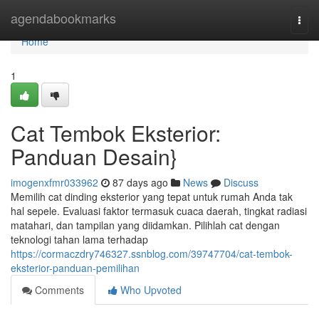
Home
agendabookmarks
Togg
navi
Home
1
Cat Tembok Eksterior:
Panduan Desain}
imogenxfmr033962
87 days ago
News
Discuss
Memilih cat dinding eksterior yang tepat untuk rumah Anda tak
hal sepele. Evaluasi faktor termasuk cuaca daerah, tingkat radiasi
matahari, dan tampilan yang diidamkan. Pilihlah cat dengan
teknologi tahan lama terhadap
https://cormaczdry746327.ssnblog.com/39747704/cat-tembok-
eksterior-panduan-pemilihan
Comments
Who Upvoted