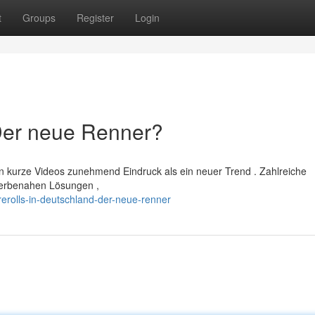
t
Groups
Register
Login
 Der neue Renner?
n kurze Videos zunehmend Eindruck als ein neuer Trend . Zahlreiche
werbenahen Lösungen ,
rolls-in-deutschland-der-neue-renner