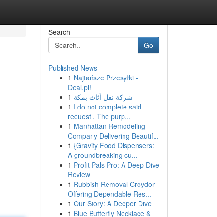
Search
Go
Published News
1
Najtańsze Przesyłki -
Deal.pl!
1
شركة نقل أثاث بمكة
1
I do not complete said
request . The purp...
1
Manhattan Remodeling
Company Delivering Beautif...
1
{Gravity Food Dispensers:
A groundbreaking cu...
1
Profit Pals Pro: A Deep Dive
Review
1
Rubbish Removal Croydon
Offering Dependable Res...
1
Our Story: A Deeper Dive
1
Blue Butterfly Necklace &