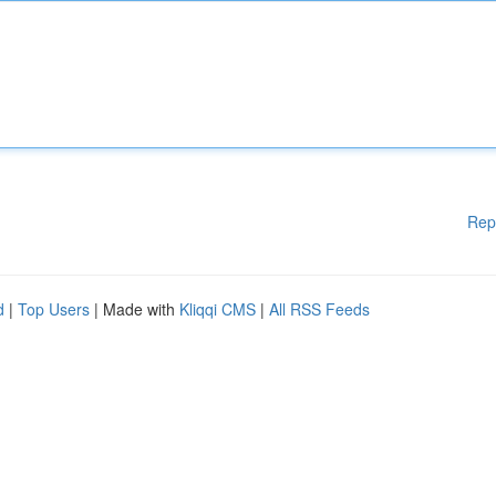
Rep
d
|
Top Users
| Made with
Kliqqi CMS
|
All RSS Feeds