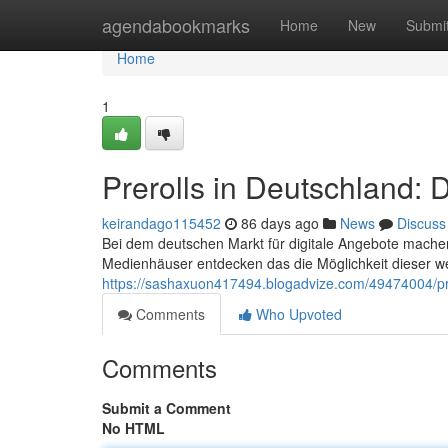
Home
agendabookmarks
Home
New
Submi
Home
1
Prerolls in Deutschland:
keirandago115452
86 days ago
News
Discuss
Bei dem deutschen Markt für digitale Angebote mache
Medienhäuser entdecken das die Möglichkeit dieser 
https://sashaxuon417494.blogadvize.com/49474004/pre
Comments
Who Upvoted
Comments
Submit a Comment
No HTML