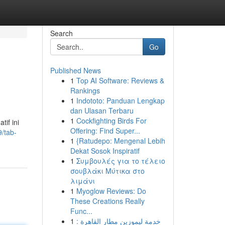
Search
Go
Published News
1
Top AI Software: Reviews &
Rankings
1
Indototo: Panduan Lengkap
dan Ulasan Terbaru
1
Cockfighting Birds For
if ini
Offering: Find Super...
/tab-
1
{Ratudepo: Mengenal Lebih
Dekat Sosok Inspiratif
1
Συμβουλές για το τέλειο
σουβλάκι Μύτικα στο
λιμάνι
1
Myoglow Reviews: Do
These Creations Really
Func...
1
خدمة ليموزين مطار القاهرة :