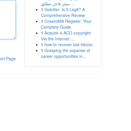
سفر فاخر تنطلق ...
1
Golotter: Is It Legit? A
Comprehensive Review
1
Cream888 Register: Your
Complete Guide
1
Acquire 4-ACO-copyright
Via the Internet :...
1
how to recover lost bitcoin
1
Grasping the expanse of
career opportunities in...
ort Page