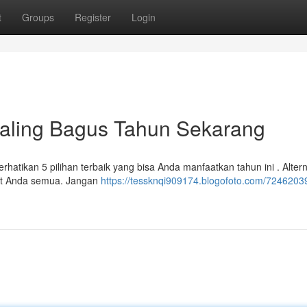
t
Groups
Register
Login
Paling Bagus Tahun Sekarang
tikan 5 pilihan terbaik yang bisa Anda manfaatkan tahun ini . Alternat
et Anda semua. Jangan
https://tessknqi909174.blogofoto.com/72462039