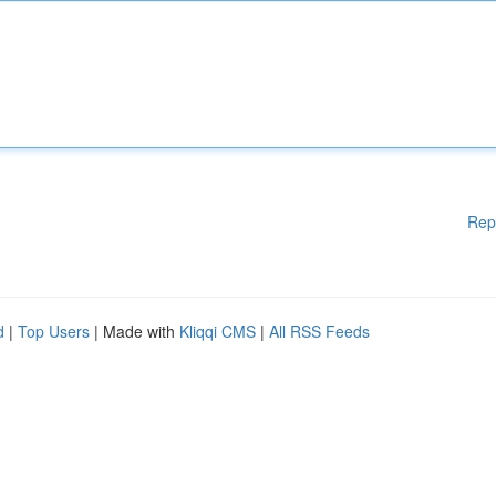
Rep
d
|
Top Users
| Made with
Kliqqi CMS
|
All RSS Feeds