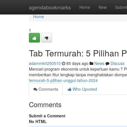
Home
agendabookmarks
Home
New
Submi
Home
1
Tab Termurah: 5 Pilihan 
adammkrt250510
85 days ago
News
Discuss
Mencari program ekonomis untuk keperluan kamu ? Perha
memberikan fitur lengkap tanpa menghabiskan domp
termurah-5-pilihan-unggul-tahun-2024
Comments
Who Upvoted
Comments
Submit a Comment
No HTML