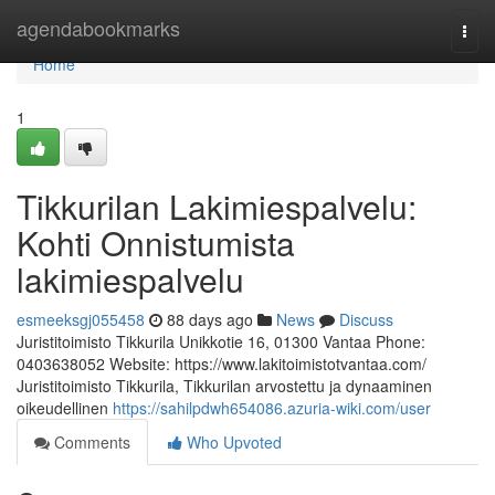
Home
agendabookmarks
Togg
navi
Home
1
Tikkurilan Lakimiespalvelu:
Kohti Onnistumista
lakimiespalvelu
esmeeksgj055458
88 days ago
News
Discuss
Juristitoimisto Tikkurila Unikkotie 16, 01300 Vantaa Phone:
0403638052 Website: https://www.lakitoimistotvantaa.com/
Juristitoimisto Tikkurila, Tikkurilan arvostettu ja dynaaminen
oikeudellinen
https://sahilpdwh654086.azuria-wiki.com/user
Comments
Who Upvoted