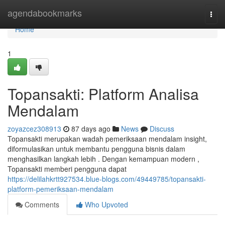
Home
agendabookmarks
Togg
navi
Home
1
Topansakti: Platform Analisa
Mendalam
zoyazcez308913
87 days ago
News
Discuss
Topansakti merupakan wadah pemeriksaan mendalam insight,
diformulasikan untuk membantu pengguna bisnis dalam
menghasilkan langkah lebih . Dengan kemampuan modern ,
Topansakti memberi pengguna dapat
https://delilahkrtt927534.blue-blogs.com/49449785/topansakti-
platform-pemeriksaan-mendalam
Comments
Who Upvoted