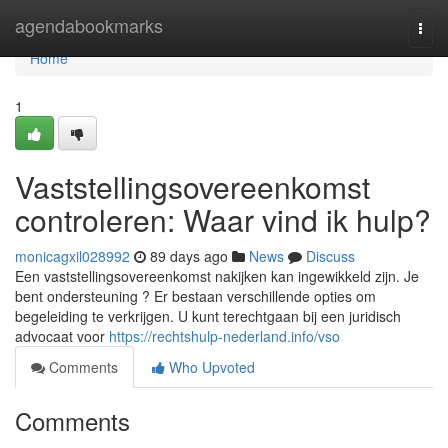
Home
agendabookmarks
Togg
navi
Home
1
Vaststellingsovereenkomst
controleren: Waar vind ik hulp?
monicagxil028992
89 days ago
News
Discuss
Een vaststellingsovereenkomst nakijken kan ingewikkeld zijn. Je
bent ondersteuning ? Er bestaan verschillende opties om
begeleiding te verkrijgen. U kunt terechtgaan bij een juridisch
advocaat voor
https://rechtshulp-nederland.info/vso
Comments
Who Upvoted
Comments