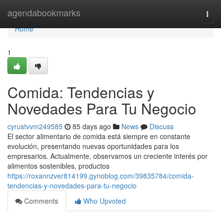
Home
agendabookmarks
Togg
navi
Home
1
Comida: Tendencias y
Novedades Para Tu Negocio
cyrustvvm249585
85 days ago
News
Discuss
El sector alimentario de comida está siempre en constante
evolución, presentando nuevas oportunidades para los
empresarios. Actualmente, observamos un creciente interés por
alimentos sostenibles, productos
https://roxannzver814199.gynoblog.com/39835784/comida-
tendencias-y-novedades-para-tu-negocio
Comments
Who Upvoted