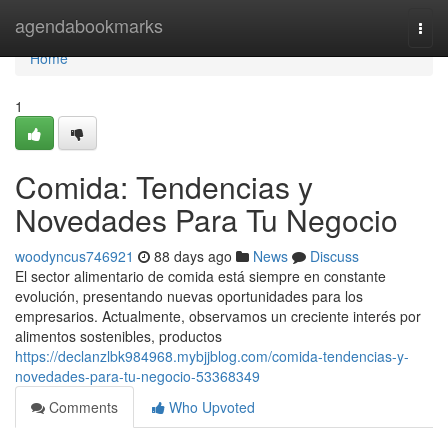
Home
agendabookmarks
Togg
navi
Home
1
Comida: Tendencias y
Novedades Para Tu Negocio
woodyncus746921
88 days ago
News
Discuss
El sector alimentario de comida está siempre en constante
evolución, presentando nuevas oportunidades para los
empresarios. Actualmente, observamos un creciente interés por
alimentos sostenibles, productos
https://declanzlbk984968.mybjjblog.com/comida-tendencias-y-
novedades-para-tu-negocio-53368349
Comments
Who Upvoted