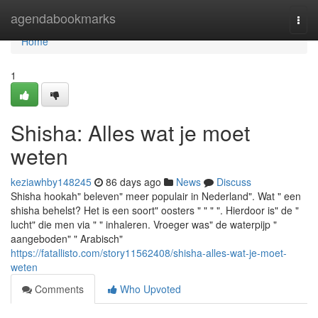
Home
agendabookmarks
Togg
navi
Home
1
Shisha: Alles wat je moet
weten
keziawhby148245
86 days ago
News
Discuss
Shisha hookah" beleven" meer populair in Nederland". Wat " een
shisha behelst? Het is een soort" oosters " " " ". Hierdoor is" de "
lucht" die men via " " inhaleren. Vroeger was" de waterpijp "
aangeboden" " Arabisch"
https://fatallisto.com/story11562408/shisha-alles-wat-je-moet-
weten
Comments
Who Upvoted