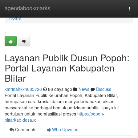
Home
agendabookmarks
Togg
navi
Home
1
Layanan Publik Dusun Popoh:
Portal Layanan Kabupaten
Blitar
katrinahxxh085726
86 days ago
News
Discuss
Portal Layanan Publik Kelurahan Popoh, Kabupaten Blitar,
merupakan cara krusial dalam menyederhanakan akses
masyarakat ke berbagai bentuk perizinan publik. Upaya ini
bertujuan untuk memfasilitasi proses
https://popoh-
blitarkab.desa.id
Comments
Who Upvoted