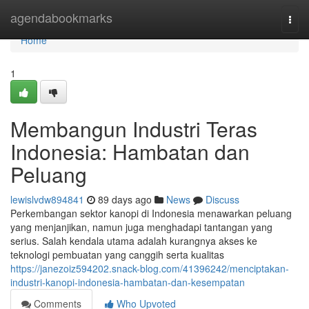
Home
agendabookmarks
Togg
navi
Home
1
Membangun Industri Teras
Indonesia: Hambatan dan
Peluang
lewislvdw894841
89 days ago
News
Discuss
Perkembangan sektor kanopi di Indonesia menawarkan peluang
yang menjanjikan, namun juga menghadapi tantangan yang
serius. Salah kendala utama adalah kurangnya akses ke
teknologi pembuatan yang canggih serta kualitas
https://janezoiz594202.snack-blog.com/41396242/menciptakan-
industri-kanopi-indonesia-hambatan-dan-kesempatan
Comments
Who Upvoted