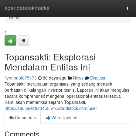
Home
agendabookmarks
Togg
navi
Home
1
Topansakti: Eksplorasi
Mendalam Entitas Ini
flynnbnpt075173
88 days ago
News
Discuss
Topansakti merupakan organisasi yang sedang menarik
perhatian di kalangan investor bisnis. Laporan ini akan mengulas
secara komprehensif mengenai operasional entitas tersebut.
Kami akan memeriksa sejarah Topansakti,
https://saulpuez923455.wikiworldstock.com/user
Comments
Who Upvoted
Comments