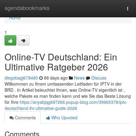
Home
agendabookmarks
Togg
navi
Home
1
Online-TV Deutschland: Ein
Ultimative Ratgeber 2026
diegobagj678480
88 days ago
News
Discuss
Willkommen zu Ihrem umfassenden Leitfaden für IPTV in der
BRD . In Artikel beleuchtet Ihnen, was Online-TV eigentlich ist ,
welche Pakete es man finden kann und wie Sie das Beste Lösung
für Ihre
https://anyabjqg697266.popup-blog.com/39965378/iptv-
deutschland-ihr-ultimative-guide-2026
Comments
Who Upvoted
Comments