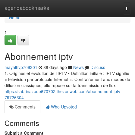
Home
agendabookmarks
Togg
navi
Home
1
Abonnement iptv
mayalhvp709301
88 days ago
News
Discuss
1. Origines et évolution de l’IPTV • Définition initiale : IPTV signifie
« télévision par protocole Internet ». Contrairement aux modes de
diffusion classiques, elle repose sur la transmission de flux
https://sabrinazode670702.thezenweb.com/abonnement-iptv-
79726304
Comments
Who Upvoted
Comments
Submit a Comment