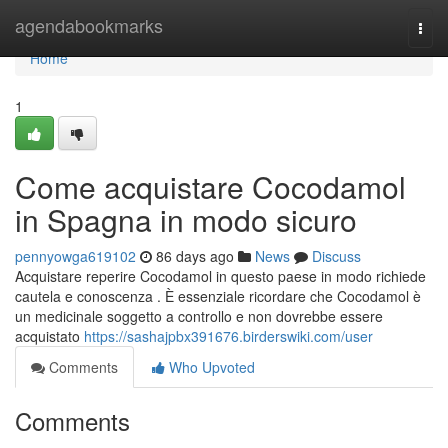
Home
agendabookmarks
Togg
navi
Home
1
Come acquistare Cocodamol
in Spagna in modo sicuro
pennyowga619102
86 days ago
News
Discuss
Acquistare reperire Cocodamol in questo paese in modo richiede
cautela e conoscenza . È essenziale ricordare che Cocodamol è
un medicinale soggetto a controllo e non dovrebbe essere
acquistato
https://sashajpbx391676.birderswiki.com/user
Comments
Who Upvoted
Comments