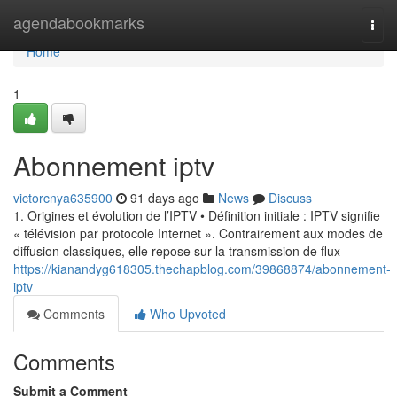
Home
agendabookmarks
Togg
navi
Home
1
Abonnement iptv
victorcnya635900
91 days ago
News
Discuss
1. Origines et évolution de l’IPTV • Définition initiale : IPTV signifie
« télévision par protocole Internet ». Contrairement aux modes de
diffusion classiques, elle repose sur la transmission de flux
https://kianandyg618305.thechapblog.com/39868874/abonnement-
iptv
Comments
Who Upvoted
Comments
Submit a Comment