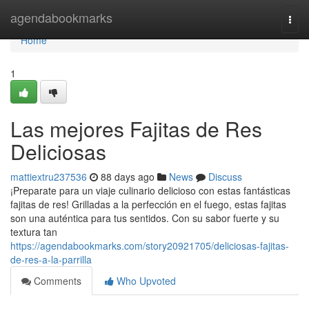
Home
agendabookmarks
Togg
navi
Home
1
Las mejores Fajitas de Res
Deliciosas
mattiextru237536
88 days ago
News
Discuss
¡Preparate para un viaje culinario delicioso con estas fantásticas
fajitas de res! Grilladas a la perfección en el fuego, estas fajitas
son una auténtica para tus sentidos. Con su sabor fuerte y su
textura tan
https://agendabookmarks.com/story20921705/deliciosas-fajitas-
de-res-a-la-parrilla
Comments
Who Upvoted