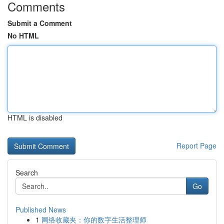
Comments
Submit a Comment
No HTML
HTML is disabled
Report Page
Search
Go
Published News
1
网络收藏夹：你的数字生活整理师