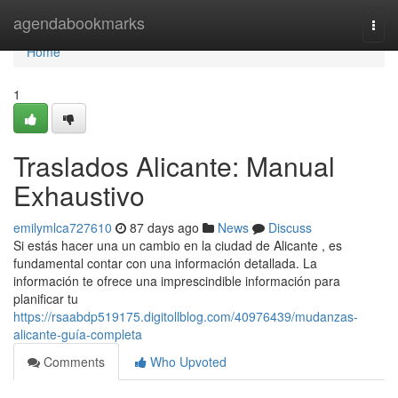
Home
agendabookmarks
Togg
navi
Home
1
Traslados Alicante: Manual
Exhaustivo
emilymlca727610
87 days ago
News
Discuss
Si estás hacer una un cambio en la ciudad de Alicante , es
fundamental contar con una información detallada. La
información te ofrece una imprescindible información para
planificar tu
https://rsaabdp519175.digitollblog.com/40976439/mudanzas-
alicante-guía-completa
Comments
Who Upvoted