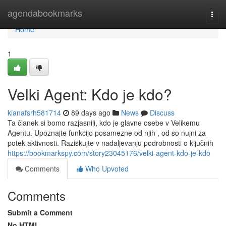
Home
agendabookmarks
Togg
navi
Home
1
Velki Agent: Kdo je kdo?
kianafsrh581714
89 days ago
News
Discuss
Ta članek si bomo razjasnili, kdo je glavne osebe v Velikemu
Agentu. Upoznajte funkcijo posamezne od njih , od so nujni za
potek aktivnosti. Raziskujte v nadaljevanju podrobnosti o ključnih
https://bookmarkspy.com/story23045176/velki-agent-kdo-je-kdo
Comments
Who Upvoted
Comments
Submit a Comment
No HTML