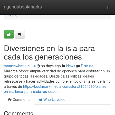
Home
agendabookmarks
Togg
navi
Home
1
Diversiones en la isla para
cada los generaciones
mattiecwhm295984
88 days ago
News
Discuss
Mallorca ofrece amplia variedad de opciones para disfrutar en un
grupo de todas las edades. Desde calas idílicas ideales
refrescarse y hacer actividades como el emocionante senderismo
a través de
https://bookmark-media.com/story21554290/planes-
en-mallorca-para-cada-las-edades
Comments
Who Upvoted
Comments