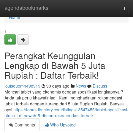
Home
agendabookmarks
Togg
navi
Home
1
Perangkat Keunggulan
Lengkap di Bawah 5 Juta
Rupiah : Daftar Terbaik!
louiseuomn498919
90 days ago
News
Discuss
Mencari tablet yang ekonomis dengan spesifikasi lengkapnya ?
Anda tak perlu khawatir lagi! Kami menghadirkan rekomendasi
tablet terbaik dengan kurang dari 5 juta Rupiah Rupiah. Banyak
opsi
https://topazdirectory.com/listings13547456/tablet-spesifikasi-
utuh-di-di-bawah-5-ribuan-rekomendasi-terbaik
Comments
Who Upvoted