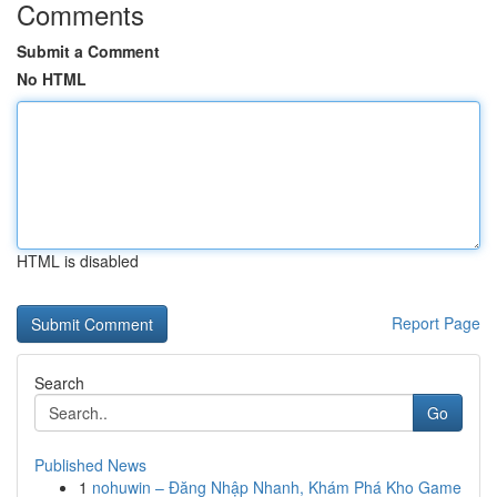
Comments
Submit a Comment
No HTML
HTML is disabled
Report Page
Search
Go
Published News
1
nohuwin – Đăng Nhập Nhanh, Khám Phá Kho Game