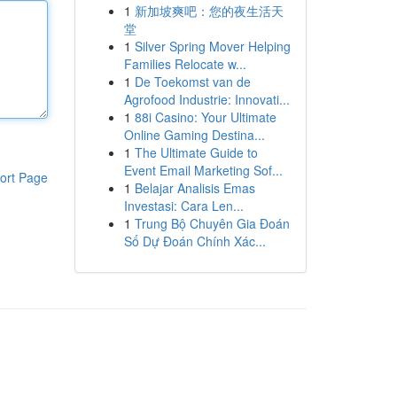
1
新加坡爽吧：您的夜生活天
堂
1
Silver Spring Mover Helping
Families Relocate w...
1
De Toekomst van de
Agrofood Industrie: Innovati...
1
88i Casino: Your Ultimate
Online Gaming Destina...
1
The Ultimate Guide to
Event Email Marketing Sof...
ort Page
1
Belajar Analisis Emas
Investasi: Cara Len...
1
Trung Bộ Chuyên Gia Đoán
Số Dự Đoán Chính Xác...