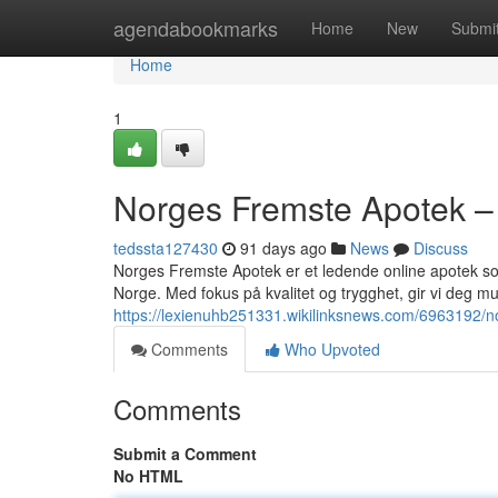
Home
agendabookmarks
Home
New
Submi
Home
1
Norges Fremste Apotek – 
tedssta127430
91 days ago
News
Discuss
Norges Fremste Apotek er et ledende online apotek som 
Norge. Med fokus på kvalitet og trygghet, gir vi deg muli
https://lexienuhb251331.wikilinksnews.com/6963192/
Comments
Who Upvoted
Comments
Submit a Comment
No HTML