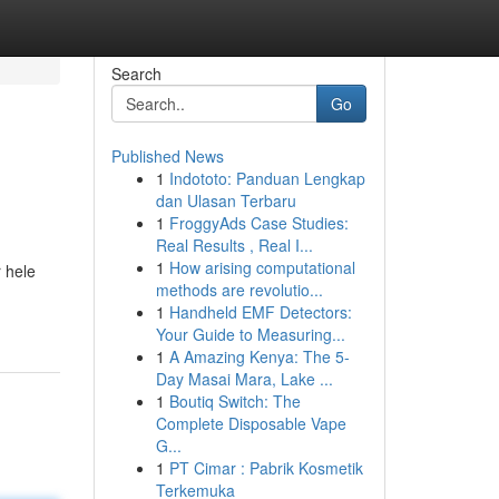
Search
Go
Published News
1
Indototo: Panduan Lengkap
dan Ulasan Terbaru
1
FroggyAds Case Studies:
Real Results , Real I...
1
How arising computational
 hele
methods are revolutio...
1
Handheld EMF Detectors:
Your Guide to Measuring...
1
A Amazing Kenya: The 5-
Day Masai Mara, Lake ...
1
Boutiq Switch: The
Complete Disposable Vape
G...
1
PT Cimar : Pabrik Kosmetik
Terkemuka