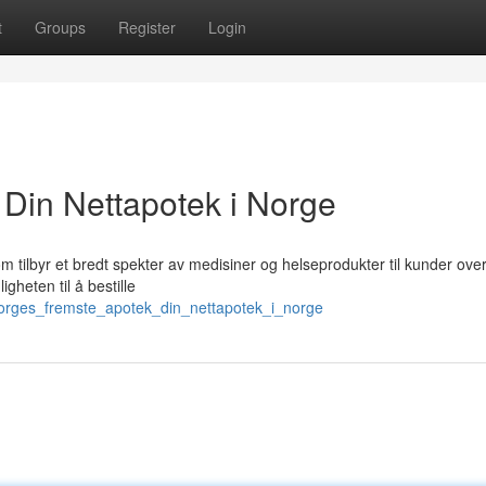
t
Groups
Register
Login
Din Nettapotek i Norge
tilbyr et bredt spekter av medisiner og helseprodukter til kunder over
gheten til å bestille
norges_fremste_apotek_din_nettapotek_i_norge