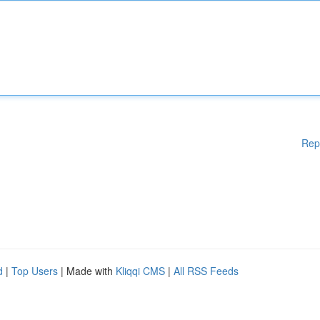
Rep
d
|
Top Users
| Made with
Kliqqi CMS
|
All RSS Feeds