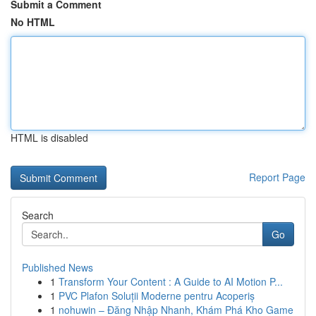
Submit a Comment
No HTML
HTML is disabled
Report Page
Search
Go
Published News
1
Transform Your Content : A Guide to AI Motion P...
1
PVC Plafon Soluții Moderne pentru Acoperiș
1
nohuwin – Đăng Nhập Nhanh, Khám Phá Kho Game