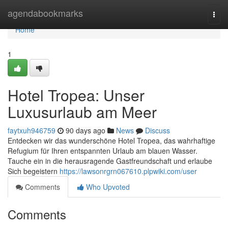
Home
agendabookmarks
Togg
navi
Home
1
Hotel Tropea: Unser
Luxusurlaub am Meer
faytxuh946759
90 days ago
News
Discuss
Entdecken wir das wunderschöne Hotel Tropea, das wahrhaftige
Refugium für Ihren entspannten Urlaub am blauen Wasser.
Tauche ein in die herausragende Gastfreundschaft und erlaube
Sich begeistern
https://lawsonrgrn067610.plpwiki.com/user
Comments
Who Upvoted
Comments