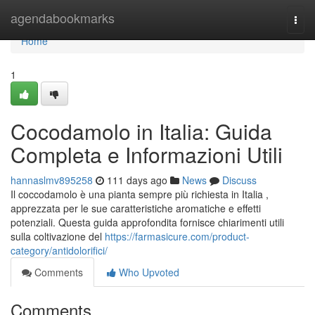
Home
agendabookmarks
Togg
navi
Home
1
Cocodamolo in Italia: Guida
Completa e Informazioni Utili
hannaslmv895258
111 days ago
News
Discuss
Il coccodamolo è una pianta sempre più richiesta in Italia ,
apprezzata per le sue caratteristiche aromatiche e effetti
potenziali. Questa guida approfondita fornisce chiarimenti utili
sulla coltivazione del
https://farmasicure.com/product-
category/antidolorifici/
Comments
Who Upvoted
Comments