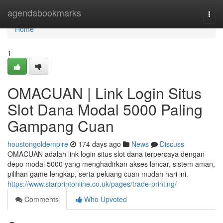
Home
agendabookmarks
Togg
navi
Home
1
OMACUAN | Link Login Situs
Slot Dana Modal 5000 Paling
Gampang Cuan
houstongoldempire
174 days ago
News
Discuss
OMACUAN adalah link login situs slot dana terpercaya dengan
depo modal 5000 yang menghadirkan akses lancar, sistem aman,
pilihan game lengkap, serta peluang cuan mudah hari ini.
https://www.starprintonline.co.uk/pages/trade-printing/
Comments
Who Upvoted