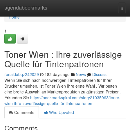
Home
agendabookmarks
Togg
navi
Home
1
Toner Wien : Ihre zuverlässige
Quelle für Tintenpatronen
ronaldabqz242029
182 days ago
News
Discuss
Wenn Sie sich nach hochwertigen Tintenpatronen für Ihren
Drucker umsehen, ist Toner Wien Ihre erste Wahl . Wir bieten
eine breite Auswahl an Markenprodukten zu günstigen Preisen.
Erkunden Sie
https://bookmarkspiral.com/story21035963/toner-
wien-ihre-zuverlässige-quelle-für-tintenpatronen
Comments
Who Upvoted
Comments