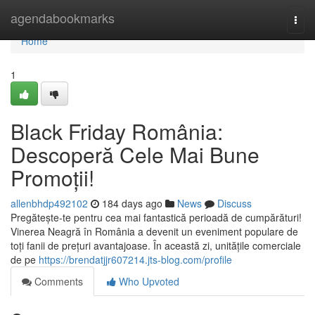
Home
agendabookmarks
Togg
navi
Home
1
Black Friday România:
Descoperă Cele Mai Bune
Promoții!
allenbhdp492102
184 days ago
News
Discuss
Pregătește-te pentru cea mai fantastică perioadă de cumpărături!
Vinerea Neagră în România a devenit un eveniment populare de
toți fanii de prețuri avantajoase. În această zi, unitățile comerciale
de pe
https://brendatjjr607214.jts-blog.com/profile
Comments
Who Upvoted