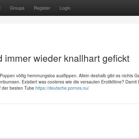
t
Groups
Register
Login
 immer wieder knallhart gefickt
oppen völlig hemmungslos ausflippen. Allein deshalb gibt es nichts Ge
enbumsen. Existiert was cooleres wie die versauten Erotikfilme? Damit
auf der besten Tube
https://deutsche.pornos.nu/