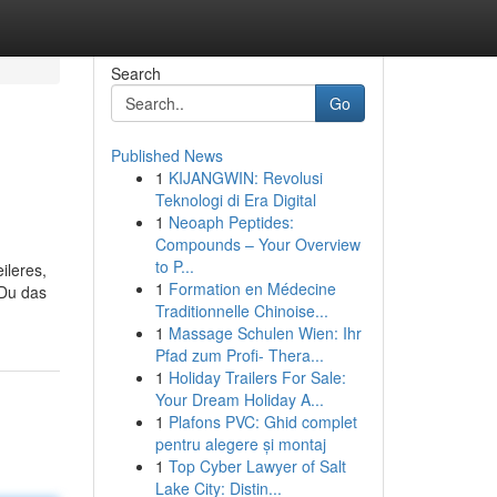
Search
Go
Published News
1
KIJANGWIN: Revolusi
Teknologi di Era Digital
1
Neoaph Peptides:
Compounds – Your Overview
to P...
ileres,
1
Formation en Médecine
 Du das
Traditionnelle Chinoise...
1
Massage Schulen Wien: Ihr
Pfad zum Profi- Thera...
1
Holiday Trailers For Sale:
Your Dream Holiday A...
1
Plafons PVC: Ghid complet
pentru alegere și montaj
1
Top Cyber Lawyer of Salt
Lake City: Distin...