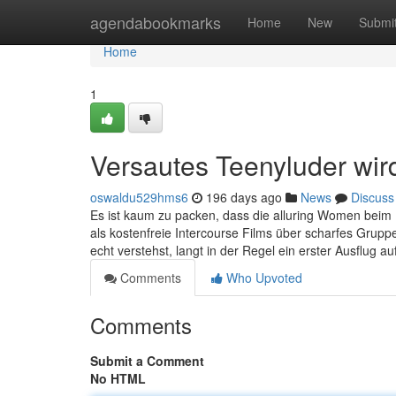
Home
agendabookmarks
Home
New
Submi
Home
1
Versautes Teenyluder wird
oswaldu529hms6
196 days ago
News
Discuss
Es ist kaum zu packen, dass die alluring Women beim P
als kostenfreie Intercourse Films über scharfes Grupp
echt verstehst, langt in der Regel ein erster Ausflug 
Comments
Who Upvoted
Comments
Submit a Comment
No HTML