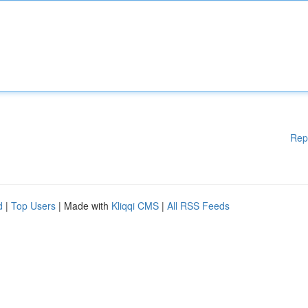
Rep
d
|
Top Users
| Made with
Kliqqi CMS
|
All RSS Feeds