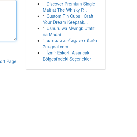
1
Discover Premium Single
Malt at The Whisky P...
1
Custom Tin Cups : Craft
Your Dream Keepsak...
1
Ushuru wa Mwingi: Utafiti
na Madai
1
ผลบอลสด: ข้อมูลครบมือกับ
7m-goal.com
1
İzmir Eskort: Alsancak
Bölgesi'ndeki Seçenekler
ort Page