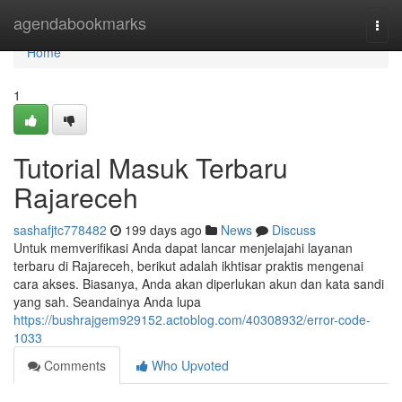
Home
agendabookmarks
Togg
navi
Home
1
Tutorial Masuk Terbaru
Rajareceh
sashafjtc778482
199 days ago
News
Discuss
Untuk memverifikasi Anda dapat lancar menjelajahi layanan
terbaru di Rajareceh, berikut adalah ikhtisar praktis mengenai
cara akses. Biasanya, Anda akan diperlukan akun dan kata sandi
yang sah. Seandainya Anda lupa
https://bushrajgem929152.actoblog.com/40308932/error-code-
1033
Comments
Who Upvoted