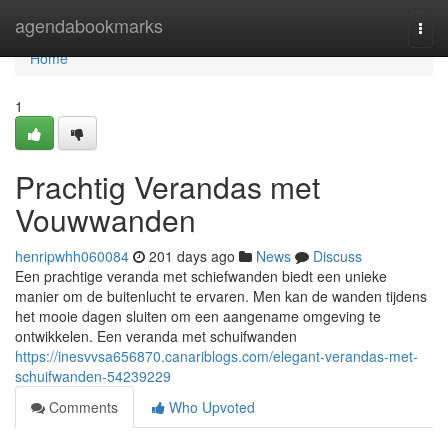
Home
agendabookmarks
Togg
navi
Home
1
Prachtig Verandas met
Vouwwanden
henripwhh060084
201 days ago
News
Discuss
Een prachtige veranda met schiefwanden biedt een unieke
manier om de buitenlucht te ervaren. Men kan de wanden tijdens
het mooie dagen sluiten om een aangename omgeving te
ontwikkelen. Een veranda met schuifwanden
https://inesvvsa656870.canariblogs.com/elegant-verandas-met-
schuifwanden-54239229
Comments
Who Upvoted