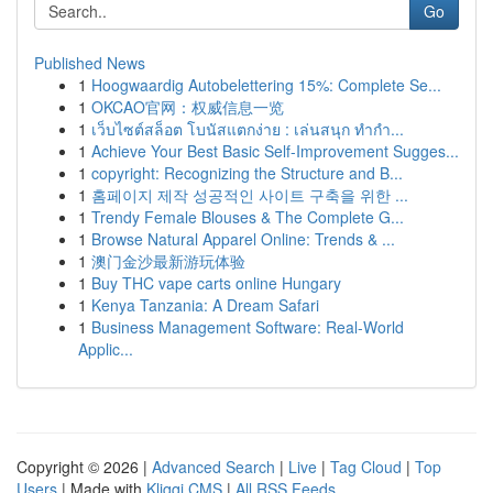
Go
Published News
1
Hoogwaardig Autobelettering 15%: Complete Se...
1
OKCAO官网：权威信息一览
1
เว็บไซต์สล็อต โบนัสแตกง่าย : เล่นสนุก ทำกำ...
1
Achieve Your Best Basic Self-Improvement Sugges...
1
copyright: Recognizing the Structure and B...
1
홈페이지 제작 성공적인 사이트 구축을 위한 ...
1
Trendy Female Blouses & The Complete G...
1
Browse Natural Apparel Online: Trends & ...
1
澳门金沙最新游玩体验
1
Buy THC vape carts online Hungary
1
Kenya Tanzania: A Dream Safari
1
Business Management Software: Real-World
Applic...
Copyright © 2026 |
Advanced Search
|
Live
|
Tag Cloud
|
Top
Users
| Made with
Kliqqi CMS
|
All RSS Feeds