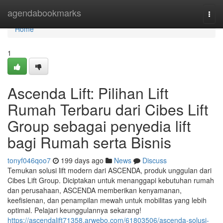
Home
agendabookmarks
Togg
navi
Home
1
Ascenda Lift: Pilihan Lift
Rumah Terbaru dari Cibes Lift
Group sebagai penyedia lift
bagi Rumah serta Bisnis
tonyf046qoo7
199 days ago
News
Discuss
Temukan solusi lift modern dari ASCENDA, produk unggulan dari
Cibes Lift Group. Diciptakan untuk menanggapi kebutuhan rumah
dan perusahaan, ASCENDA memberikan kenyamanan,
keefisienan, dan penampilan mewah untuk mobilitas yang lebih
optimal. Pelajari keunggulannya sekarang!
https://ascendalift71358.arwebo.com/61803506/ascenda-solusi-