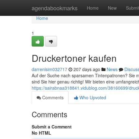
Home
agendabookmarks
Home
New
Submi
Home
1
Druckertoner kaufen
darrenlsim032717
207 days ago
News
Discus
Auf der Suche nach sparsamen Tintenpatronen? Sie mö
sind Sie hier genau richtig! Wir bieten eine umfangrei
https://sairabnaa318841.vidublog.com/38160699/druc
Comments
Who Upvoted
Comments
Submit a Comment
No HTML