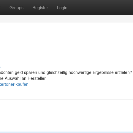
t
Groups
Register
Login
s
chten geld sparen und gleichzeitig hochwertige Ergebnisse erzielen
che Auswahl an Hersteller
kertoner-kaufen