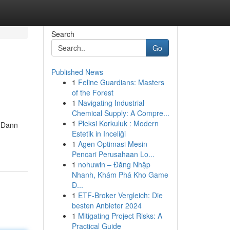
Search
Go
Published News
1
Feline Guardians: Masters
of the Forest
1
Navigating Industrial
Chemical Supply: A Compre...
1
Pleksi Korkuluk : Modern
? Dann
Estetik in Inceliği
1
Agen Optimasi Mesin
Pencari Perusahaan Lo...
1
nohuwin – Đăng Nhập
Nhanh, Khám Phá Kho Game
Đ...
1
ETF-Broker Vergleich: Die
besten Anbieter 2024
1
Mitigating Project Risks: A
Practical Guide