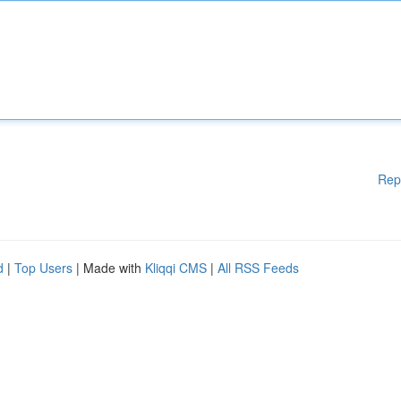
Rep
d
|
Top Users
| Made with
Kliqqi CMS
|
All RSS Feeds