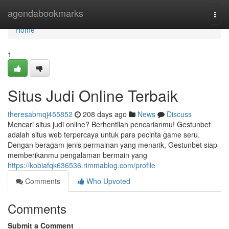
Home
agendabookmarks
Togg
navi
Home
1
Situs Judi Online Terbaik
theresabmqj455852
208 days ago
News
Discuss
Mencari situs judi online? Berhentilah pencarianmu! Gestunbet
adalah situs web terpercaya untuk para pecinta game seru.
Dengan beragam jenis permainan yang menarik, Gestunbet siap
memberikanmu pengalaman bermain yang
https://kobiafqk636536.rimmablog.com/profile
Comments
Who Upvoted
Comments
Submit a Comment